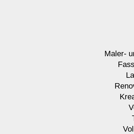
Maler- u
Fass
La
Renov
Krea
V
Vo